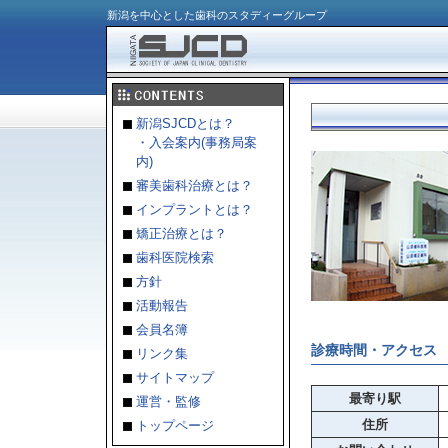
新潟を中心とした歯科のスタディーグループ
新潟SJCDとは？
・入会案内(事務局案
内)
審美歯科治療とは？
インプラントとは？
矯正治療とは？
歯科医院検索
方針
活動報告
会員名簿
診療時間・アクセス
リンク集
サイトマップ
最寄り駅
運営・監修
住所
トップページ