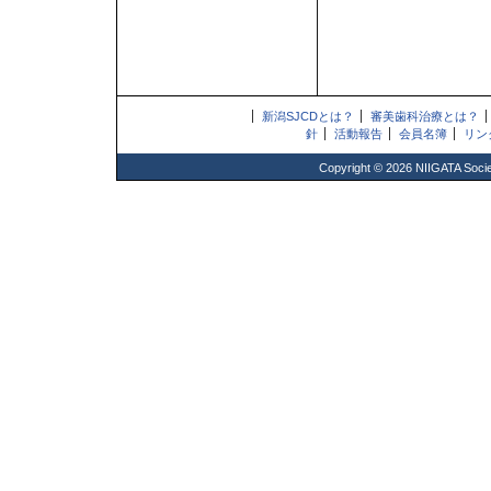
新潟SJCDとは？
審美歯科治療とは？
針
活動報告
会員名簿
リン
Copyright ©
2026
NIIGATA Societ