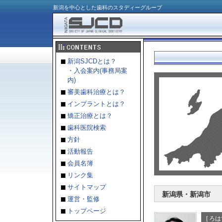
新潟を中心とした歯科のスタディーグループ
新潟SJCDとは？
・入会案内(事務局案
内)
審美歯科治療とは？
インプラントとは？
矯正治療とは？
歯科医院検索
方針
活動報告
会員名簿
リンク集
サイトマップ
新潟県・新潟市
運営・監修
トップページ
[ ろ