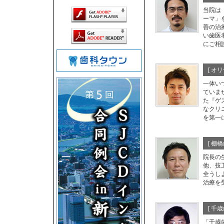
当院は
ーマ」
善の治
い歯医
にご相
[ オ
一体い
ていま
た『ゲ
なクリ
を第一
[ 棚
院長の
他、技
全うし
治療を
[ 千
「千歳