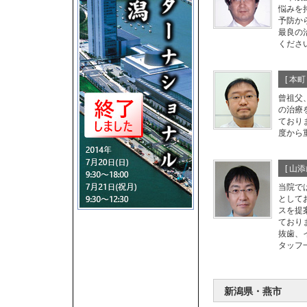
悩みを
予防か
最良の
くださ
[ 本
曾祖父
の治療
ており
度から
[ 山
当院で
として
スを提
ており
抜歯、
タッフ
新潟県・燕市