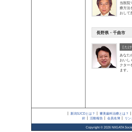
当医院
療方法
おして
長野県・千曲市
[ た
あなた
おいし
クター
ます。
新潟SJCDとは？
審美歯科治療とは？
針
活動報告
会員名簿
リン
Copyright ©
2026
NIIGATA Societ