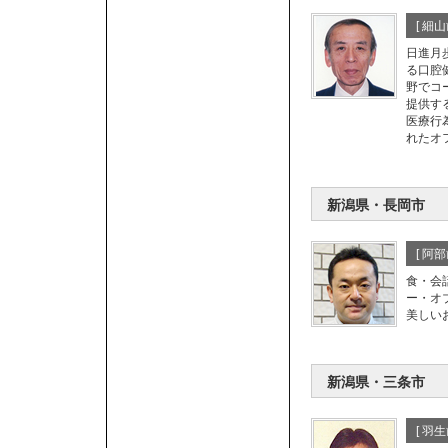
[ 細
日進月
る口腔
野でコ
提供す
医療行
れたオ
新潟県・長岡市
[ 阿
食・会
ー・オ
美しい
新潟県・三条市
[ 羽